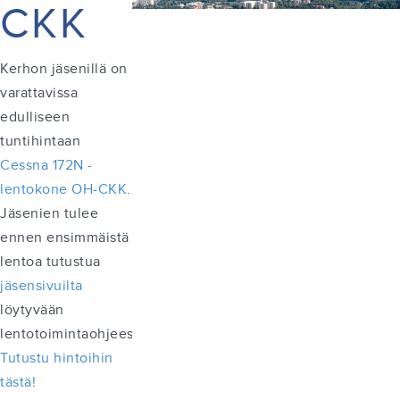
CKK
Kerhon jäsenillä on
varattavissa
edulliseen
tuntihintaan
Cessna 172N -
lentokone OH-CKK
.
Jäsenien tulee
ennen ensimmäistä
lentoa tutustua
jäsensivuilta
löytyvään
lentotoimintaohjeeseen.
Tutustu hintoihin
tästä!