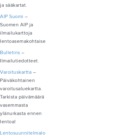
ja sääkartat.
AIP Suomi
–
Suomen AIP ja
ilmailukarttoja
lentoasemakohtaisesti.
Bulletins
–
Ilmailutiedotteet.
Varoituskartta
–
Päiväkohtainen
varoitusaluekartta.
Tarkista päivämäärä
vasemmasta
ylänurkasta ennen
lentoa!
Lentosuunnitelmalomake
–