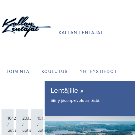
KALLAN LENTÄJÄT
TOIMINTA
KOULUTUS
YHTEYSTIEDOT
Lentäjille »
Siirry jäsenpalveluun
tästä
.
16.12.2024
23.1.2022
19.1.2022
/
/
/
uutiset
uutiset
uutiset