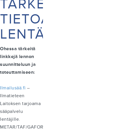
TÄRKEÄÄ
TIETOA
LENTÄJILLE
Ohessa tärkeitä
linkkejä lennon
suunnitteluun ja
toteuttamiseen:
Ilmailusää.fi
–
Ilmatieteen
Laitoksen tarjoama
sääpalvelu
lentäjille.
METAR/TAF/GAFOR