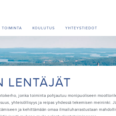
TOIMINTA
KOULUTUS
YHTEYSTIEDOT
N LENTÄJÄT
entokerho, jonka toiminta pohjautuu monipuoliseen moottori
suus, yhteisöllisyys ja reipas yhdessä tekemisen meininki. 
miseen ja kehittämään omaa ilmailuharrastustaan mahdolli