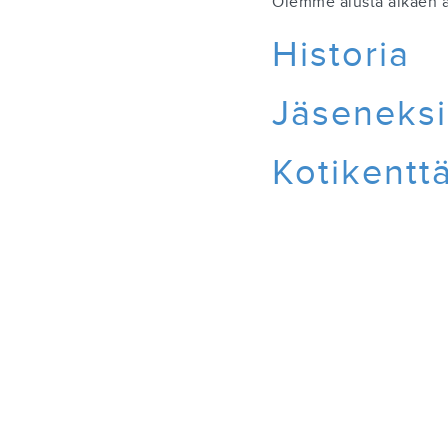
Olemme alusta alkaen a
Historia
Jäseneksi
Kotikentt