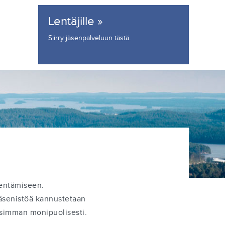
Lentäjille »
Siirry jäsenpalveluun
tästä
.
lentämiseen.
Jäsenistöä kannustetaan
simman monipuolisesti.